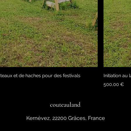
outeaux et de haches pour des festivals
Initiation a
Prix
500,00 €
couteauland
Kernévez, 22200 Grâces, France