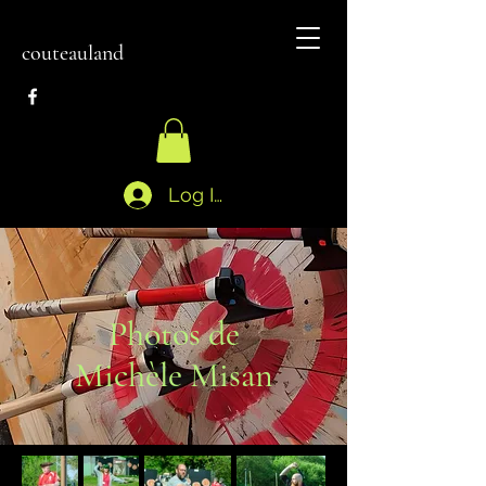
couteauland
Log In
Photos de
Michèle Misan