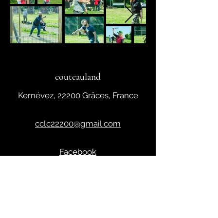
couteauland
Kernévez, 22200 Grâces, France
cclc22200@gmail.com
Facebook
06 76 79 32 23
© 2024 par couteauland.